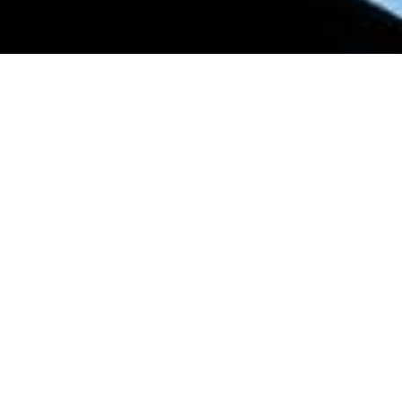
01.06.2024
Am 9. Juni stimmen wir über die Prämien-
Entlastungs-Initiative ab. Diese fordert, dass die
Prämienverbilligungen ausgebaut werden
müssen, sodass die Krankenkassen-Prämien
höchsten 10% des verfübaren Einkommens
betragen. Nachfolgend gehen wir darauf ein,
warum diese Initiative für armutsbetroffene
Personen von grosser Bedeutung ist und
warum wir von youngCaritas aus Überzeugung