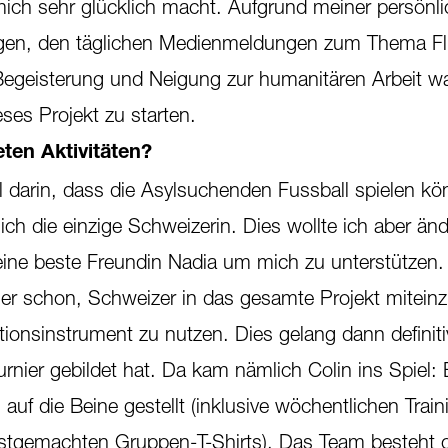
ch sehr glücklich macht. Aufgrund meiner persönl
ingen, den täglichen Medienmeldungen zum Thema Fl
egeisterung und Neigung zur humanitären Arbeit wa
ses Projekt zu starten.
ten Aktivitäten?
l darin, dass die Asylsuchenden Fussball spielen kö
ich die einzige Schweizerin. Dies wollte ich aber än
ine beste Freundin Nadia um mich zu unterstützen.
r schon, Schweizer in das gesamte Projekt miteinz
tionsinstrument zu nutzen. Dies gelang dann definitiv
rnier gebildet hat. Da kam nämlich Colin ins Spiel: 
 auf die Beine gestellt (inklusive wöchentlichen Train
stgemachten Gruppen-T-Shirts). Das Team besteht c