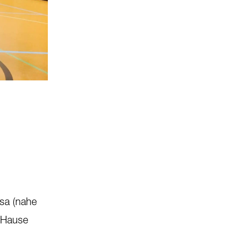
© Fussball verbindet
2
/
2
asa (nahe
u Hause