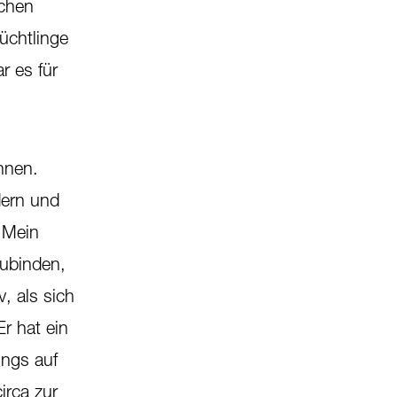
ichen
üchtlinge
r es für
nnen.
dern und
 Mein
ubinden,
, als sich
Er hat ein
ings auf
irca zur