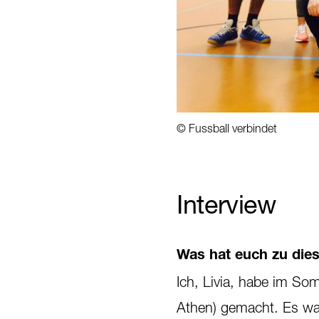
© Fussball verbindet
1
/
2
Interview
Was hat euch zu dies
Ich, Livia, habe im So
Athen) gemacht. Es wa