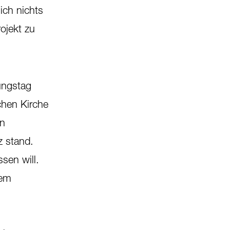
ich nichts
ojekt zu
ungstag
chen Kirche
on
z stand.
ssen will.
nem