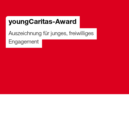
youngCaritas-Award
Auszeichnung für junges, freiwilliges
Engagement
Hunderte junge Menschen setzen sich täglich
mit Leidenschaft für eine soziale und
nachhaltige Zukunft ein. Am youngCaritas-