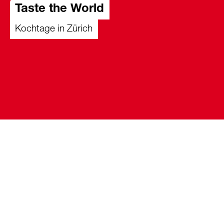
Taste the World
Kochtage in Zürich
31.12.2026
Du bist kochbegeistert, an internationaler Küche
interessiert und lernst gerne neue Leute
kennen? Dann ist Taste the World genau das
Richtige für dich.