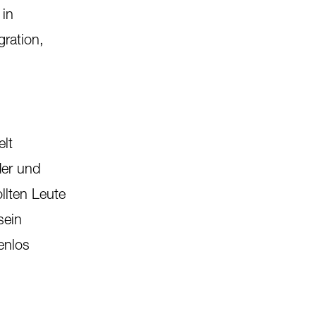
 in
gration,
elt
der und
llten Leute
sein
enlos