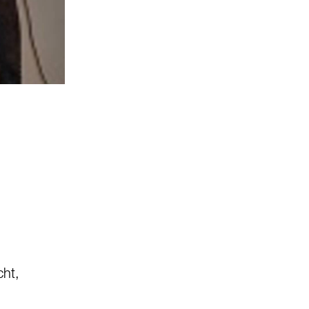
© Musik für Menschen auf der Flucht
2
/
2
ht,