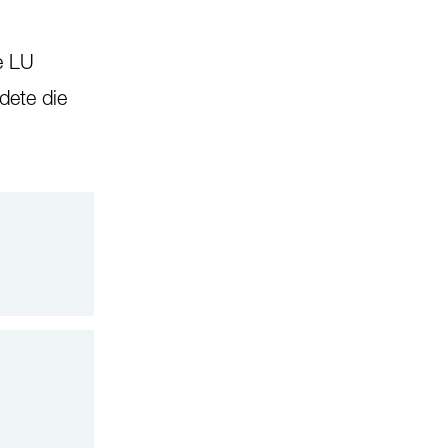
e LU
ndete die