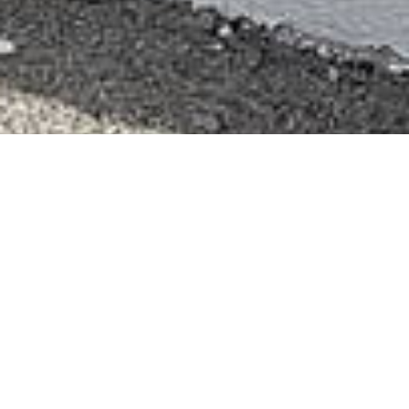
16.09.2021
-
19.09.2021
Mit grosser Freude blicken wir auf ein
erfolgreiches MigrAction-Weekend in Einsiedeln
zurück. Rund 25 Teilnehmende beteiligten sich
aktiv an den spannenden Workshops,
profitierten vom Wissen der
Fachpersonen, lernten neue Menschen und