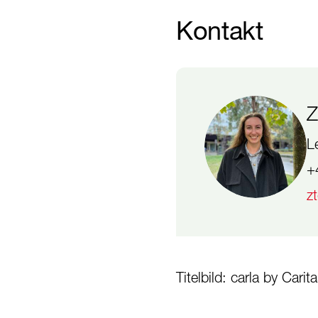
Kontakt
Z
L
+
z
Titelbild: carla by Car