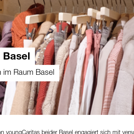
m Basel
en im Raum Basel
on youngCaritas beider Basel engagiert sich mit ver