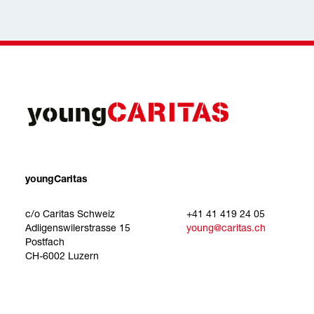
youngCaritas
c/o Caritas Schweiz
+41 41 419 24 05
Adligenswilerstrasse 15
young@caritas.ch
Postfach
CH-6002 Luzern