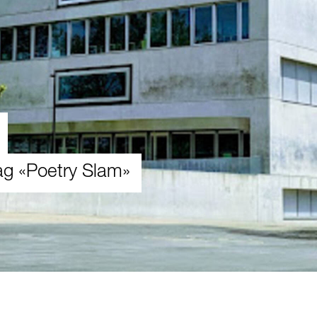
ag «Poetry Slam»