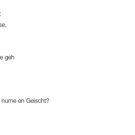
t
se,
ce geh
zt nume en Geischt?