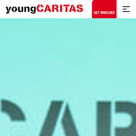
Skip to content
GET INVOLVED