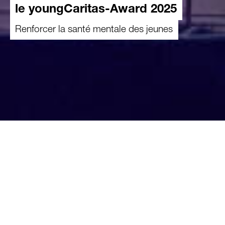
le youngCaritas-Award 2025
Renforcer la santé mentale des jeunes
09.12.2025
En Suisse, les jeunes souffrent de plus en
plus de la pression liée à la performance,
du stress ou de la peur de l'avenir. Avec